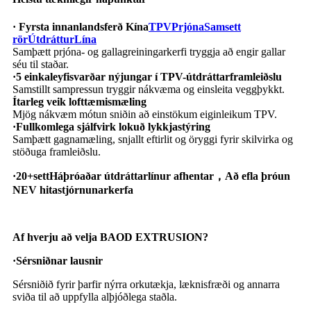
· Fyrsta innanlandsferð Kína
TPV
Prjóna
Samsett
rör
Útdráttur
Lína
Samþætt prjóna- og gallagreiningarkerfi tryggja að engir gallar
séu til staðar.
·
5 einkaleyfisvarðar nýjungar í TPV-útdráttarframleiðslu
Samstillt sampressun tryggir nákvæma og einsleita veggþykkt.
Ítarleg veik lofttæmismæling
Mjög nákvæm mótun sniðin að einstökum eiginleikum TPV.
·
Fullkomlega sjálfvirk lokuð lykkjastýring
Samþætt gagnamæling, snjallt eftirlit og öryggi fyrir skilvirka og
stöðuga framleiðslu.
·
20+
sett
Háþróaðar útdráttarlínur afhentar
，
Að efla þróun
NEV hitastjórnunarkerfa
Af hverju að velja BAOD EXTRUSION?
·
Sérsniðnar lausnir
Sérsniðið fyrir þarfir nýrra orkutækja, læknisfræði og annarra
sviða til að uppfylla alþjóðlega staðla.