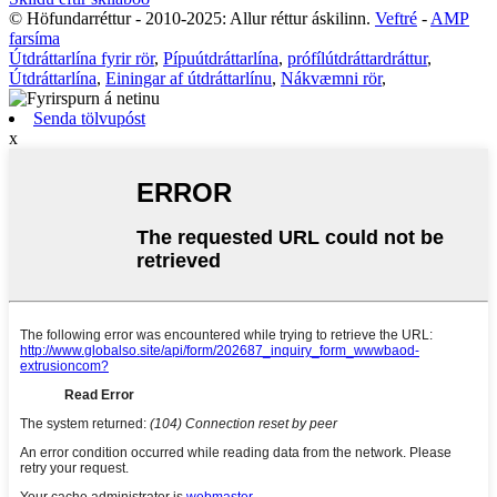
© Höfundarréttur - 2010-2025: Allur réttur áskilinn.
Veftré
-
AMP
farsíma
Útdráttarlína fyrir rör
,
Pípuútdráttarlína
,
prófílútdráttardráttur
,
Útdráttarlína
,
Einingar af útdráttarlínu
,
Nákvæmni rör
,
Senda tölvupóst
x