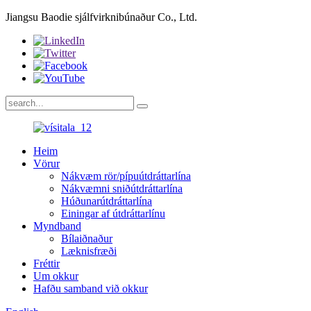
Jiangsu Baodie sjálfvirknibúnaður Co., Ltd.
Heim
Vörur
Nákvæm rör/pípuútdráttarlína
Nákvæmni sniðútdráttarlína
Húðunarútdráttarlína
Einingar af útdráttarlínu
Myndband
Bílaiðnaður
Læknisfræði
Fréttir
Um okkur
Hafðu samband við okkur