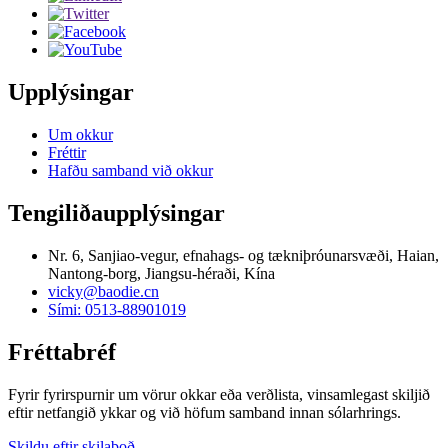
Upplýsingar
Um okkur
Fréttir
Hafðu samband við okkur
Tengiliðaupplýsingar
Nr. 6, Sanjiao-vegur, efnahags- og tækniþróunarsvæði, Haian,
Nantong-borg, Jiangsu-héraði, Kína
vicky@baodie.cn
Sími: 0513-88901019
Fréttabréf
Fyrir fyrirspurnir um vörur okkar eða verðlista, vinsamlegast skiljið
eftir netfangið ykkar og við höfum samband innan sólarhrings.
Skildu eftir skilaboð