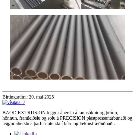
Birtingartími: 20. maí 2025
BAOD EXTRUSION leggur áherslu á rannsóknir og þróun,
hönnun, framleiðslu og sölu á PRECISION plastpressunarbúnaði og
leggur áherslu á þarfir notenda í bíla- og læknisfræðiiðnaði.