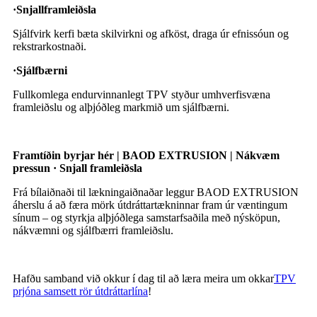
·
Snjallframleiðsla
Sjálfvirk kerfi bæta skilvirkni og afköst, draga úr efnissóun og
rekstrarkostnaði.
·
Sjálfbærni
Fullkomlega endurvinnanlegt TPV styður umhverfisvæna
framleiðslu og alþjóðleg markmið um sjálfbærni.
Framtíðin byrjar hér | BAOD EXTRUSION | Nákvæm
pressun · Snjall framleiðsla
Frá bílaiðnaði til lækningaiðnaðar leggur BAOD EXTRUSION
áherslu á að færa mörk útdráttartækninnar fram úr væntingum
sínum – og styrkja alþjóðlega samstarfsaðila með nýsköpun,
nákvæmni og sjálfbærri framleiðslu.
Hafðu samband við okkur í dag til að læra meira um okkar
TPV
prjóna samsett rör útdráttarlína
!