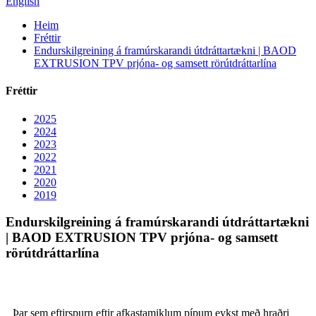
English
Heim
Fréttir
Endurskilgreining á framúrskarandi útdráttartækni | BAOD
EXTRUSION TPV prjóna- og samsett rörútdráttarlína
Fréttir
2025
2024
2023
2022
2021
2020
2019
Endurskilgreining á framúrskarandi útdráttartækni
| BAOD EXTRUSION TPV prjóna- og samsett
rörútdráttarlína
Þar sem eftirspurn eftir afkastamiklum pípum eykst með hraðri