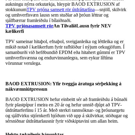
aukningu nýrra orkutækja, hleypir BAOD EXTRUSION af
stokkunum
TPV prjóna samsett rör útdráttarlína
—snjöll, skilvirk
og umhverfisvæn lausn sem stuðlar að þróun léttrar og
sjálfbærrar framleiðslu í bílaiðnaði.
TPV prjónasamsett rör
A
n
Tilvalið
Lausn fyrir NEV
kælikerfi
TPV sameinar hitaþol, efnaþol, sveigjanleika og léttleika og er
mikið notað í kælikerfum fyrir rafhlöður í nýjum orkugjöfum. Í
samanburði við hefðbundið EPDM eða hitahert gúmmí er TPV
umhverfisvænna og endurvinnanlegra, sem eykur líftíma
vörunnar verulega.
BAOD EXTRUSION: Yfir tveggja áratuga sérþekking á
nákvæmniútpressun
BAOD EXTRUSION hefur einbeitt sér að framleiðslu á búnaði
fyrir plastpípur í meira en 20 ár og hefur unnið djúpt að TPV-
útdráttarferlinu í 15 ár. Með sterkri rannsóknar- og þróunargetu
og sjálfvirku stjórnkerfi bjóðum við upp á skilvirkar, stöðugar og
sérsniðnar útdráttarlausnir fyrir viðskiptavini um allan heim.
Helstu tæknilegir hápunktar