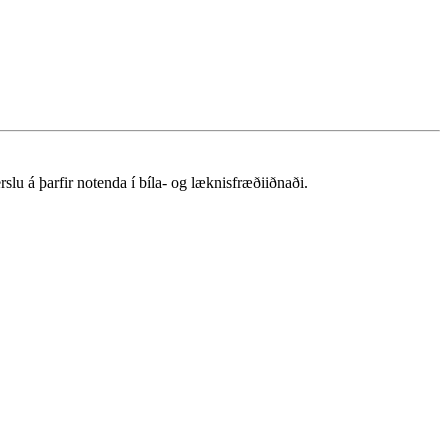
á þarfir notenda í bíla- og læknisfræðiiðnaði.