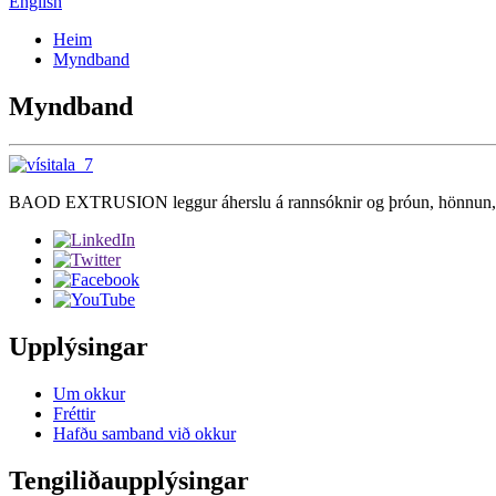
English
Heim
Myndband
Myndband
BAOD EXTRUSION leggur áherslu á rannsóknir og þróun, hönnun, fram
Upplýsingar
Um okkur
Fréttir
Hafðu samband við okkur
Tengiliðaupplýsingar