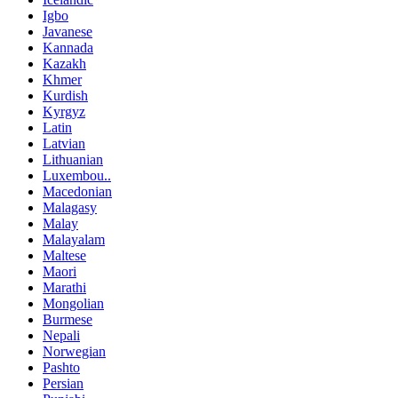
Igbo
Javanese
Kannada
Kazakh
Khmer
Kurdish
Kyrgyz
Latin
Latvian
Lithuanian
Luxembou..
Macedonian
Malagasy
Malay
Malayalam
Maltese
Maori
Marathi
Mongolian
Burmese
Nepali
Norwegian
Pashto
Persian