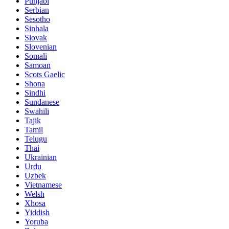
Punjabi
Serbian
Sesotho
Sinhala
Slovak
Slovenian
Somali
Samoan
Scots Gaelic
Shona
Sindhi
Sundanese
Swahili
Tajik
Tamil
Telugu
Thai
Ukrainian
Urdu
Uzbek
Vietnamese
Welsh
Xhosa
Yiddish
Yoruba