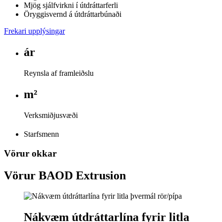
Mjög sjálfvirkni í útdráttarferli
Öryggisvernd á útdráttarbúnaði
Frekari upplýsingar
ár
Reynsla af framleiðslu
m²
Verksmiðjusvæði
Starfsmenn
Vörur okkar
Vörur BAOD Extrusion
Nákvæm útdráttarlína fyrir litla