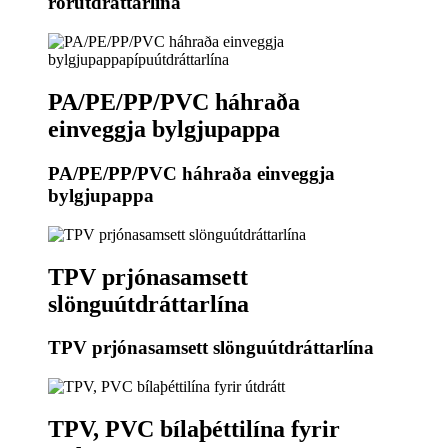
rörútdráttarlína
PA/PE/PP/PVC háhraða
einveggja bylgjupappa
PA/PE/PP/PVC háhraða einveggja
bylgjupappa
TPV prjónasamsett
slönguútdráttarlína
TPV prjónasamsett slönguútdráttarlína
TPV, PVC bílaþéttilína fyrir