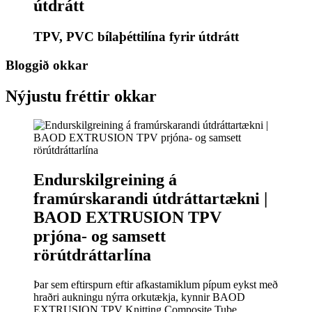
útdrátt
TPV, PVC bílaþéttilína fyrir útdrátt
Bloggið okkar
Nýjustu fréttir okkar
Endurskilgreining á
framúrskarandi útdráttartækni |
BAOD EXTRUSION TPV
prjóna- og samsett
rörútdráttarlína
Þar sem eftirspurn eftir afkastamiklum pípum eykst með
hraðri aukningu nýrra orkutækja, kynnir BAOD
EXTRUSION TPV Knitting Composite Tube