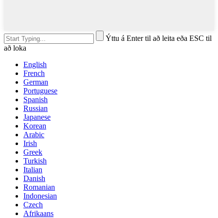
Ýttu á Enter til að leita eða ESC til
að loka
English
French
German
Portuguese
Spanish
Russian
Japanese
Korean
Arabic
Irish
Greek
Turkish
Italian
Danish
Romanian
Indonesian
Czech
Afrikaans