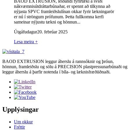
BAOD EXTRUSION, leiðandi fyrirtæki á sviði
nákvæmnisútdráttarbúnaðar, er spennt að tilkynna að
nýjasta SPVC framleiðslulínan okkar fyrir lækningarör
er nú í ströngum prófunum. Þetta fullkomna kerfi
sameinar nýjustu tækni og hönnun...
Útgáfudagur
20. febrúar 2025
Lesa meira +
BAOD EXTRUSION leggur áherslu á rannsóknir og þróun,
hönnun, framleiðslu og sölu á PRECISION plastpressunarbúnaði og
leggur áherslu á þarfir notenda í bíla- og læknisfræðiiðnaði.
Upplýsingar
Um okkur
Fréttir