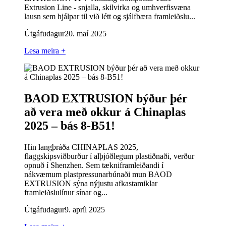
Extrusion Line - snjalla, skilvirka og umhverfisvæna
lausn sem hjálpar til við létt og sjálfbæra framleiðslu...
Útgáfudagur
20. maí 2025
Lesa meira +
BAOD EXTRUSION býður þér
að vera með okkur á Chinaplas
2025 – bás 8-B51!
Hin langþráða CHINAPLAS 2025,
flaggskipsviðburður í alþjóðlegum plastiðnaði, verður
opnuð í Shenzhen. Sem tækniframleiðandi í
nákvæmum plastpressunarbúnaði mun BAOD
EXTRUSION sýna nýjustu afkastamiklar
framleiðslulínur sínar og...
Útgáfudagur
9. apríl 2025