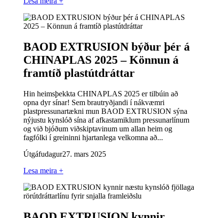
Lesa meira +
BAOD EXTRUSION býður þér á
CHINAPLAS 2025 – Könnun á
framtíð plastútdráttar
Hin heimsþekkta CHINAPLAS 2025 er tilbúin að
opna dyr sínar! Sem brautryðjandi í nákvæmri
plastpressunartækni mun BAOD EXTRUSION sýna
nýjustu kynslóð sína af afkastamiklum pressunarlínum
og við bjóðum viðskiptavinum um allan heim og
fagfólki í greininni hjartanlega velkomna að...
Útgáfudagur
27. mars 2025
Lesa meira +
BAOD EXTRUSION kynnir