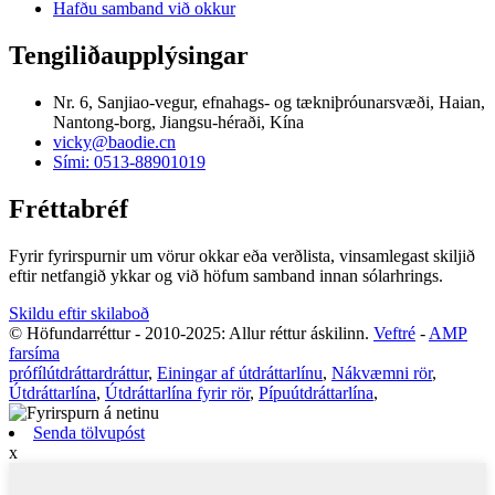
Hafðu samband við okkur
Tengiliðaupplýsingar
Nr. 6, Sanjiao-vegur, efnahags- og tækniþróunarsvæði, Haian,
Nantong-borg, Jiangsu-héraði, Kína
vicky@baodie.cn
Sími: 0513-88901019
Fréttabréf
Fyrir fyrirspurnir um vörur okkar eða verðlista, vinsamlegast skiljið
eftir netfangið ykkar og við höfum samband innan sólarhrings.
Skildu eftir skilaboð
© Höfundarréttur - 2010-2025: Allur réttur áskilinn.
Veftré
-
AMP
farsíma
prófílútdráttardráttur
,
Einingar af útdráttarlínu
,
Nákvæmni rör
,
Útdráttarlína
,
Útdráttarlína fyrir rör
,
Pípuútdráttarlína
,
Senda tölvupóst
x