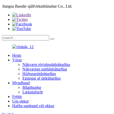
Jiangsu Baodie sjálfvirknibúnaður Co., Ltd.
Heim
Vörur
Nákvæm rör/pípuútdráttarlína
Nákvæmni sniðútdráttarlína
Húðunarútdráttarlína
Einingar af útdráttarlínu
Myndband
Bílaiðnaður
Læknisfræði
Fréttir
Um okkur
Hafðu samband við okkur