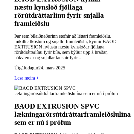
næstu kynslóð fjöllaga
rörútdráttarlínu fyrir snjalla
framleiðslu
Þar sem bílaiðnaðurinn stefnir að léttari framleiðslu,
mikilli afköstum og snjallri framleiðslu, kynnir BAOD
EXTRUSION nýjustu næstu kynslóðar fjöllaga
rörútdráttarlínu fyrir bíla, sem býður upp á hraðar,
nákvæmar og snjallar lausnir fyrir...
Útgáfudagur
24. mars 2025
Lesa meira +
BAOD EXTRUSION SPVC
lækningarörsútdráttarframleiðslulína
sem er nú í prófun