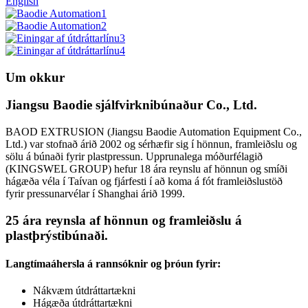
English
Um okkur
Jiangsu Baodie sjálfvirknibúnaður Co., Ltd.
BAOD EXTRUSION (Jiangsu Baodie Automation Equipment Co.,
Ltd.) var stofnað árið 2002 og sérhæfir sig í hönnun, framleiðslu og
sölu á búnaði fyrir plastpressun. Upprunalega móðurfélagið
(KINGSWEL GROUP) hefur 18 ára reynslu af hönnun og smíði
hágæða véla í Taívan og fjárfesti í að koma á fót framleiðslustöð
fyrir pressunarvélar í Shanghai árið 1999.
25 ára reynsla af hönnun og framleiðslu á
plastþrýstibúnaði.
Langtímaáhersla á rannsóknir og þróun fyrir:
Nákvæm útdráttartækni
Hágæða útdráttartækni