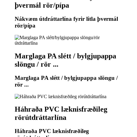
þvermál rör/pípa
Nákvæm útdráttarlína fyrir litla þvermál
rör/pípa
Marglaga PA slétt / bylgjupappa
slöngu / rör ...
Marglaga PA slétt / bylgjupappa slöngu /
rör ...
Háhraða PVC læknisfræðileg
rörútdráttarlína
Háhraða PVC læknisfræðileg